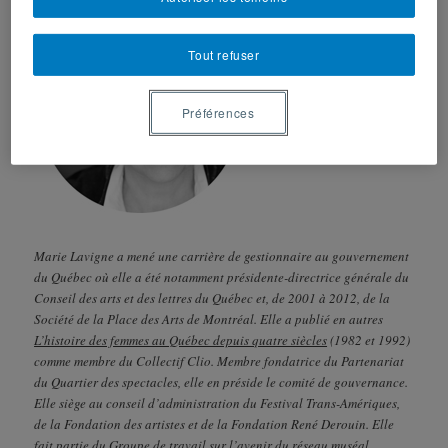
Tout refuser
Préférences
Marie Lavigne a mené une carrière de gestionnaire au gouvernement
du Québec où elle a été notamment présidente-directrice générale du
Conseil des arts et des lettres du Québec et, de 2001 à 2012, de la
Société de la Place des Arts de Montréal. Elle a publié en autres
L’histoire des femmes au Québec depuis quatre siècles
(1982 et 1992)
comme membre du Collectif Clio. Membre fondatrice du Partenariat
du Quartier des spectacles, elle en préside le comité de gouvernance.
Elle siège au conseil d’administration du Festival Trans-Amériques,
de la Fondation des artistes et de la Fondation René Derouin. Elle
fait partie du Groupe de travail sur l’avenir du réseau muséal.