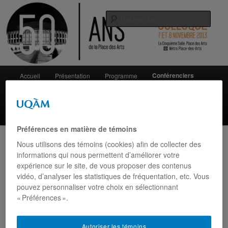
Aller
Colloque 7 & 8 novembre 2013
au
Rech
contenu
principal
50 ans Place des Arts
Menu
Conférenciers
Accueil
Présentation
Programme
principal
Communications
Contact
Organisateurs
Partenaires
Préférences en matière de témoins
Nous utilisons des témoins (cookies) afin de collecter des
informations qui nous permettent d’améliorer votre
Marie Lavigne
expérience sur le site, de vous proposer des contenus
vidéo, d’analyser les statistiques de fréquentation, etc. Vous
pouvez personnaliser votre choix en sélectionnant
« Préférences ».
Historienne et ancienne présidente-directrice générale de la Place
des Arts
Autoriser les témoins